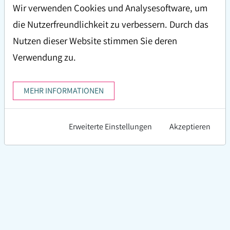
die bisherige Preisgestaltung aufgrund des neuen
Wir verwenden Cookies und Analysesoftware, um
modularen Aufbaus ab 2026 nicht mehr
die Nutzerfreundlichkeit zu verbessern. Durch das
aufrechterhalten lässt. Die damit verbundenen
Nutzen dieser Website stimmen Sie deren
erheblichen Lizenzgebührenerhöhungen würden
Verwendung zu.
damit eine Fortführung des bisherigen Modells
unmöglich machen.
MEHR INFORMATIONEN
Da wir unseren Anwenderinnen und Anwendern
Erweiterte Einstellungen
Akzeptieren
diesen Kostensprung nicht zumuten möchten und
auch die künftige Akzeptanz ungewiss wäre, haben wir
uns schweren Herzens entschlossen, die Herausgabe
von MEDIS EP mit Dezember 2025 einzustellen. MEDIS
bleibt jedoch weiterhin als Serverlösung in
Krankenanstalten und Kliniken
verfügbar, wo es nach